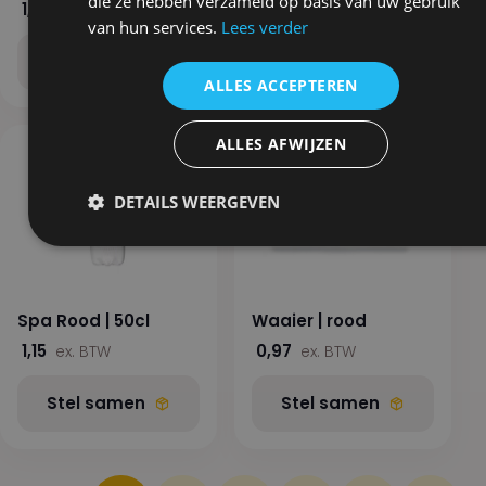
die ze hebben verzameld op basis van uw gebruik
1,19
ex. BTW
van hun services.
Lees verder
Stel samen
Stel samen
ALLES ACCEPTEREN
ALLES AFWIJZEN
DETAILS WEERGEVEN
Spa Rood | 50cl
Waaier | rood
1,15
0,97
ex. BTW
ex. BTW
Stel samen
Stel samen