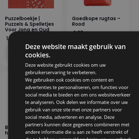
Puzzelboekje |
Goedkope rugtas –
Puzzels & Spelletjes
Rood
Voor Jong en Oud
3,87
ex. BTW
1,75
ex. BTW
Deze website maakt gebruik van
Stel samen
Stel samen
cookies.
Deze website gebruikt cookies om uw
gebruikerservaring te verbeteren.
We gebruiken ook cookies om content en
advertenties te personaliseren, om functies voor
social media te bieden en om ons websiteverkeer
te analyseren. Ook delen we informatie over uw
gebruik van onze site met onze partners voor
social media, adverteren en analyse. Deze
partners kunnen deze gegevens combineren met
Bamboe
Croky Naturel |100gr
andere informatie die u aan ze heeft verstrekt of
handwaaier | Rood
1,44
ex. BTW