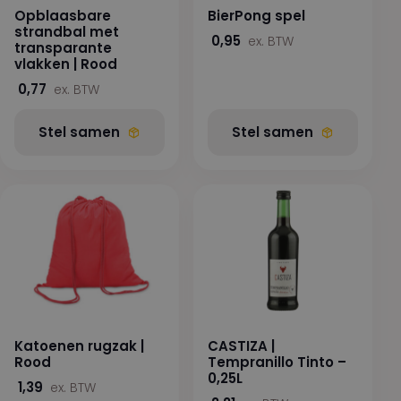
Opblaasbare
BierPong spel
strandbal met
0,95
ex. BTW
transparante
vlakken | Rood
0,77
ex. BTW
Stel samen
Stel samen
Katoenen rugzak |
CASTIZA |
Rood
Tempranillo Tinto –
0,25L
1,39
ex. BTW