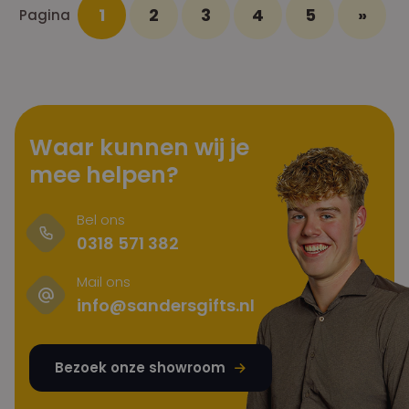
1
2
3
4
5
»
Pagina
Waar kunnen wij je
mee helpen?
Bel ons
0318 571 382
Mail ons
info@sandersgifts.nl
Bezoek onze showroom